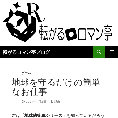
検
転がるロマン亭ブログ
索
コ
メインメ
ン
ニュー
テ
ン
ゲーム
ツ
地球を守るだけの簡単
へ
なお仕事
ス
キ
ッ
2014年9月2日
烈角
プ
君は
「地球防衛軍シリーズ」
を知っているだろう