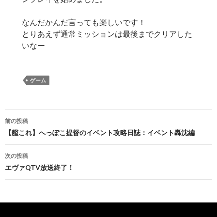
なんだかんだ言っても楽しいです！
とりあえず通常ミッションは最後までクリアした
いなー
ゲーム
投
前の投稿
稿
【艦これ】へっぽこ提督のイベント攻略日誌：イベント轟沈編
ナ
次の投稿
ビ
エヴァQTV放送終了！
ゲ
ー