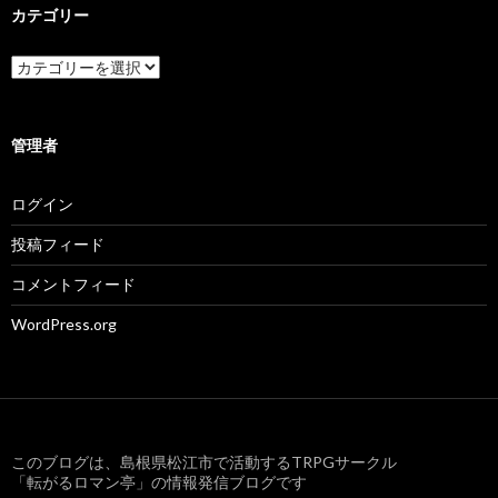
ブ
カテゴリー
カ
テ
ゴ
リ
ー
管理者
ログイン
投稿フィード
コメントフィード
WordPress.org
このブログは、島根県松江市で活動するTRPGサークル
「転がるロマン亭」の情報発信ブログです