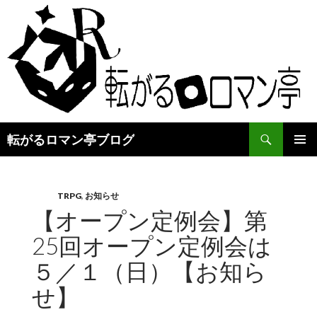
検
転がるロマン亭ブログ
索
コ
メインメ
ン
ニュー
テ
ン
TRPG
,
お知らせ
ツ
【オープン定例会】第
へ
25回オープン定例会は
ス
キ
５／１（日）【お知ら
ッ
プ
せ】