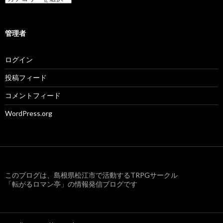
テ
ゴ
リ
ー
管理者
ログイン
投稿フィード
コメントフィード
WordPress.org
このブログは、島根県松江市で活動するTRPGサークル
「転がるロマン亭」の情報発信ブログです