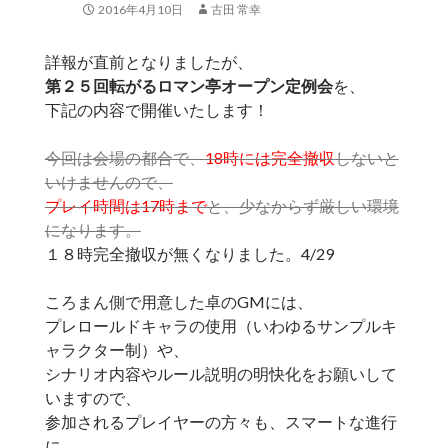
2016年4月10日
古田 常幸
詳報が直前となりましたが、
第２５回転がるロマン亭オープン定例会
を、
下記の内容で開催いたします！
今回は会場の都合で、
18時には完全撤収
しないと
いけませんので、
プレイ時間は17時まで
と、少なからず厳しい環境
になります。
１８時完全撤収が無くなりました。4/29
ころまん側で用意した卓のGMには、
プレロールドキャラの使用（いわゆるサンプルキ
ャラクター制）や、
シナリオ内容やルール説明の明快化をお願いして
いますので、
参加されるプレイヤーの方々も、スマートな進行
に