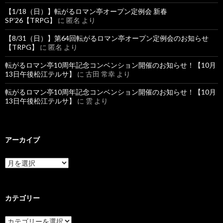
【1/18（日）】転がるロマン亭オープン定例会 新春
SP’26【TRPG】
に
匿名
より
【8/31（日）】第64回転がるロマン亭オープン定例会のお知らせ
【TRPG】
に
匿名
より
転がるロマン亭10周年記念コンベンション開催のお知らせ！【10月
13日午後松江テルサ】
に
古田 常幸
より
転がるロマン亭10周年記念コンベンション開催のお知らせ！【10月
13日午後松江テルサ】
に
雲
より
アーカイブ
ア
ー
カ
イ
ブ
カテゴリー
カ