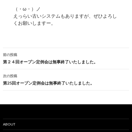
（・ω・）ノ
えっらい古いシステムもありますが、ぜひよろし
くお願いしますー。
投
前の投稿
稿
第２４回オープン定例会は無事終了いたしました。
ナ
次の投稿
ビ
第25回オープン定例会は無事終了いたしました。
ゲ
ー
シ
ョ
ABOUT