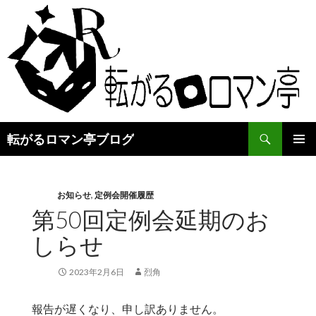
検
転がるロマン亭ブログ
索
コ
メインメ
ン
ニュー
テ
ン
お知らせ
,
定例会開催履歴
ツ
第50回定例会延期のお
へ
しらせ
ス
キ
ッ
2023年2月6日
烈角
プ
報告が遅くなり、申し訳ありません。