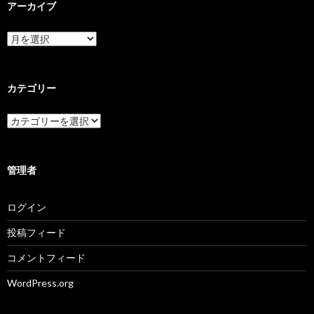
アーカイブ
ア
ー
カ
イ
ブ
カテゴリー
カ
テ
ゴ
リ
ー
管理者
ログイン
投稿フィード
コメントフィード
WordPress.org