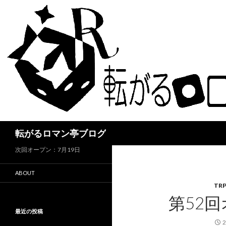
検
転がるロマン亭ブログ
索
次回オープン：7月19日
ABOUT
TR
第52
最近の投稿