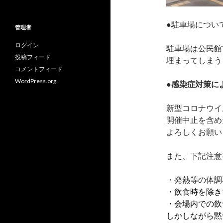
テ
ゴ
リ
●駐車場につい
管理者
ー
ログイン
駐車場は公民館
投稿フィード
埋まってしまう
コメントフィード
WordPress.org
●感染症対策に
新型コロナウイ
開催中止を含め
よろしくお願い
また、下記注意
・発熱等の体調
・飲食時を除き
・会場内での飲
しかしながら黙