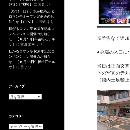
SP’26【TRPG】
に
匿名
より
【8/31（日）】第64回転がる
ロマン亭オープン定例会のお
知らせ【TRPG】
に
匿名
より
転がるロマン亭10周年記念コ
ンベンション開催のお知ら
※予告なく追加
せ！【10月13日午後松江テル
サ】
に
古田 常幸
より
転がるロマン亭10周年記念コ
●会場の入口に
ンベンション開催のお知ら
せ！【10月13日午後松江テル
当日は正面玄関
サ】
に
雲
より
下の写真の赤丸
（館内土足禁止
アーカイブ
ア
ー
カ
イ
カテゴリー
ブ
カ