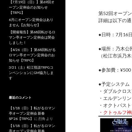
【7月19日（日）】第69回オ
ープン定例会のお知らせ
【TRPG】
第52回オープ
6月にオープン定例会はあり
詳細は以下の通
ません【お知らせ】
【開催報告】第68回転がるロ
●日時：7月16日
マン亭オープン定例会は閉会
しました！
●場所：乃木公
【4/26（日）】第68回転がる
ロマン亭オープン定例会のお
（松江市浜乃木
知らせ【TRPG】
3/21（土）松江怪談TRPGコ
●参加費：¥500
ンベンションにGM協力しま
す
●予定システム
・ダブルクロスT
・エルデンリン
最近のコメント
・オクトパスト
【1/18（日）】転がるロマン
・クトゥルフ神話T
亭オープン定例会 新春
SP’26【TRPG】
に
烈角
より
【1/18（日）】転がるロマン
亭オープン定例会 新春