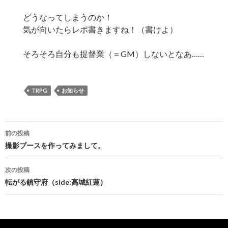
どうなってしまうのか！
気が向いたらレポ書きますね！（書けよ）
そろそろ自分も提督業（＝GM）しないとなあ……
TRPG
お知らせ
投
前の投稿
稿
撮影ブースを作ってみまして。
ナ
次の投稿
ビ
転がる鎮守府（side:高城紅蓮）
ゲ
ー