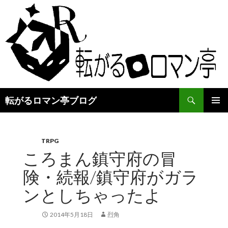
検
転がるロマン亭ブログ
索
コ
メインメ
ン
ニュー
テ
ン
TRPG
ツ
ころまん鎮守府の冒
へ
険・続報/鎮守府がガラ
ス
キ
ンとしちゃったよ
ッ
プ
2014年5月18日
烈角