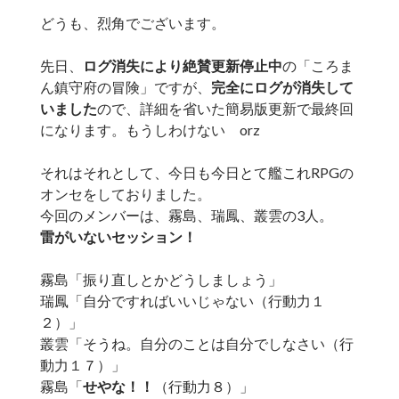
どうも、烈角でございます。
先日、
ログ消失により絶賛更新停止中
の「ころま
ん鎮守府の冒険」ですが、
完全にログが消失して
いました
ので、詳細を省いた簡易版更新で最終回
になります。もうしわけない orz
それはそれとして、今日も今日とて艦これRPGの
オンセをしておりました。
今回のメンバーは、霧島、瑞鳳、叢雲の3人。
雷がいないセッション！
霧島「振り直しとかどうしましょう」
瑞鳳「自分ですればいいじゃない（行動力１
２）」
叢雲「そうね。自分のことは自分でしなさい（行
動力１７）」
霧島「
せやな！！
（行動力８）」