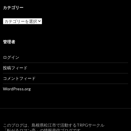
イ
ブ
カテゴリー
カ
テ
ゴ
リ
ー
管理者
ログイン
投稿フィード
コメントフィード
WordPress.org
このブログは、島根県松江市で活動するTRPGサークル
「転がるロマン亭」の情報発信ブログです