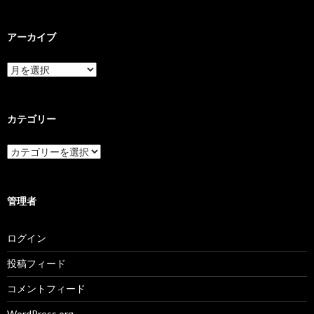
アーカイブ
ア
ー
カ
イ
ブ
カテゴリー
カ
テ
ゴ
リ
ー
管理者
ログイン
投稿フィード
コメントフィード
WordPress.org