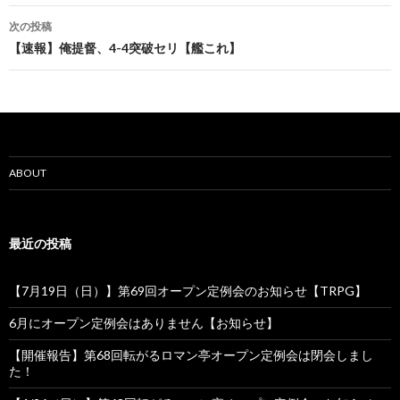
ナ
次の投稿
ビ
【速報】俺提督、4-4突破セリ【艦これ】
ゲ
ー
シ
ョ
ABOUT
ン
最近の投稿
【7月19日（日）】第69回オープン定例会のお知らせ【TRPG】
6月にオープン定例会はありません【お知らせ】
【開催報告】第68回転がるロマン亭オープン定例会は閉会しまし
た！