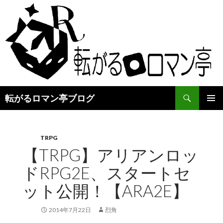
検
転がるロマン亭ブログ
索
コ
メインメ
ン
ニュー
テ
ン
TRPG
ツ
【TRPG】アリアンロッ
へ
ドRPG2E、スタートセ
ス
キ
ット公開！【ARA2E】
ッ
プ
2014年7月22日
烈角