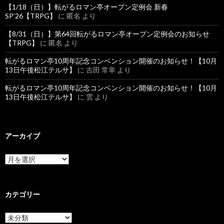
【1/18（日）】転がるロマン亭オープン定例会 新春
SP’26【TRPG】
に
匿名
より
【8/31（日）】第64回転がるロマン亭オープン定例会のお知らせ
【TRPG】
に
匿名
より
転がるロマン亭10周年記念コンベンション開催のお知らせ！【10月
13日午後松江テルサ】
に
古田 常幸
より
転がるロマン亭10周年記念コンベンション開催のお知らせ！【10月
13日午後松江テルサ】
に
雲
より
アーカイブ
ア
ー
カ
イ
ブ
カテゴリー
カ