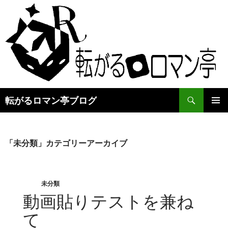
検
転がるロマン亭ブログ
索
コ
メインメ
ン
ニュー
テ
ン
「未分類」カテゴリーアーカイブ
ツ
へ
ス
キ
未分類
ッ
動画貼りテストを兼ね
プ
て