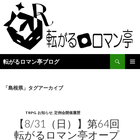
検
転がるロマン亭ブログ
索
コ
メインメ
ン
ニュー
テ
ン
「島根県」タグアーカイブ
ツ
へ
ス
キ
TRPG
,
お知らせ
,
定例会開催履歴
ッ
【8/31（日）】第64回
プ
転がるロマン亭オープ