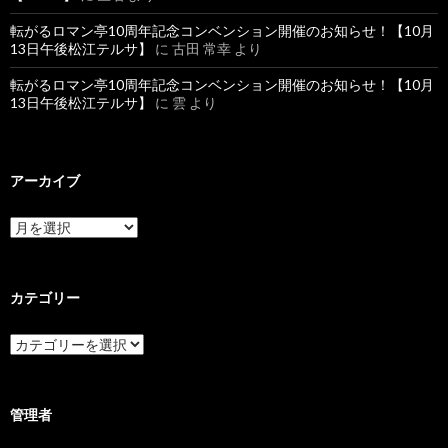
転がるロマン亭10周年記念コンベンション開催のお知らせ！【10月
13日午後松江テルサ】
に
古田 常幸
より
転がるロマン亭10周年記念コンベンション開催のお知らせ！【10月
13日午後松江テルサ】
に
雲
より
アーカイブ
ア
ー
カ
イ
ブ
カテゴリー
カ
テ
ゴ
リ
ー
管理者