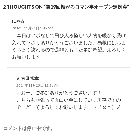
ー
2 THOUGHTS ON “第19回転がるロマン亭オープン定例会”
シ
にゃる
ョ
2014年11月24日 1:45 AM
ン
本日はアポなしで飛び入る怪しい人物を暖かく受け
入れて下さりありがとうございました。島根にはちょ
くちょく訪れるので是非ともまた参加希望。よろしく
お願いします。
古田 常幸
2014年11月25日 12:36 AM
おおー、ご参加ありがとうございます！
こちらも頑張って面白い会にしていく所存ですの
で、どーぞよろしくお願いします！（ ＾ω＾）ノ
コメントは停止中です。