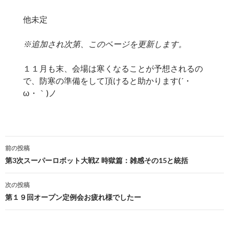
他未定
※追加され次第、このページを更新します。
１１月も末、会場は寒くなることが予想されるの
で、防寒の準備をして頂けると助かります(´・
ω・｀)ノ
投
前の投稿
稿
第3次スーパーロボット大戦Z 時獄篇：雑感その15と統括
ナ
次の投稿
ビ
第１９回オープン定例会お疲れ様でしたー
ゲ