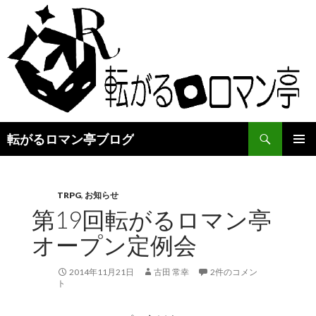
検
転がるロマン亭ブログ
索
コ
メインメ
ン
ニュー
テ
ン
TRPG
,
お知らせ
ツ
第19回転がるロマン亭
へ
オープン定例会
ス
キ
ッ
2014年11月21日
古田 常幸
2件のコメン
プ
ト