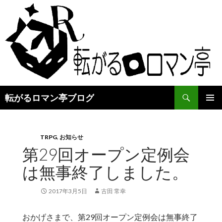
検
転がるロマン亭ブログ
索
コ
メインメ
ン
ニュー
テ
ン
TRPG
,
お知らせ
ツ
第29回オープン定例会
へ
は無事終了しました。
ス
キ
ッ
2017年3月5日
古田 常幸
プ
おかげさまで、第29回オープン定例会は無事終了