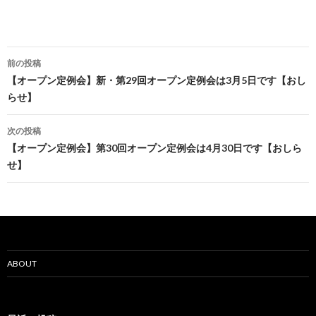
投
前の投稿
稿
【オープン定例会】新・第29回オープン定例会は3月5日です【おし
らせ】
ナ
ビ
次の投稿
【オープン定例会】第30回オープン定例会は4月30日です【おしら
ゲ
せ】
ー
シ
ョ
ン
ABOUT