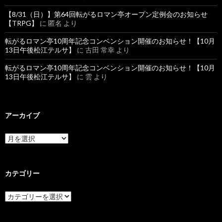
【8/31（日）】第64回転がるロマン亭オープン定例会のお知らせ
【TRPG】
に
匿名
より
転がるロマン亭10周年記念コンベンション開催のお知らせ！【10月
13日午後松江テルサ】
に
古田 常幸
より
転がるロマン亭10周年記念コンベンション開催のお知らせ！【10月
13日午後松江テルサ】
に
雲
より
アーカイブ
ア
ー
カ
イ
ブ
カテゴリー
カ
テ
ゴ
リ