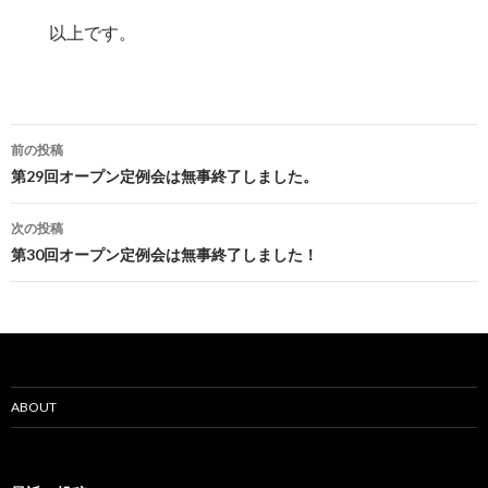
以上です。
投
前の投稿
稿
第29回オープン定例会は無事終了しました。
ナ
次の投稿
ビ
第30回オープン定例会は無事終了しました！
ゲ
ー
シ
ョ
ABOUT
ン