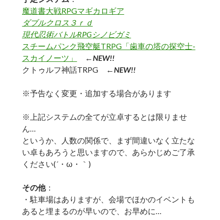
魔道書大戦RPGマギカロギア
ダブルクロス３ｒｄ
現代忍術バトルRPGシノビガミ
スチームパンク飛空艇TRPG「歯車の塔の探空士-
スカイノーツ」
←NEW!!
クトゥルフ神話TRPG
←
NEW!!
※予告なく変更・追加する場合があります
※上記システムの全てが立卓するとは限りませ
ん…
というか、人数の関係で、まず間違いなく立たな
い卓もあろうと思いますので、あらかじめご了承
ください(´・ω・｀)
その他
：
・駐車場はありますが、会場でほかのイベントも
あると埋まるのが早いので、お早めに…