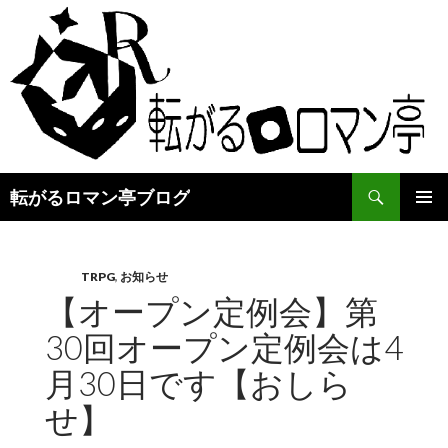
検
転がるロマン亭ブログ
索
コ
メインメ
ン
ニュー
テ
ン
TRPG
,
お知らせ
ツ
【オープン定例会】第
へ
30回オープン定例会は4
ス
キ
月30日です【おしら
ッ
プ
せ】