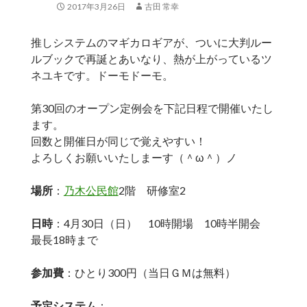
2017年3月26日
古田 常幸
推しシステムのマギカロギアが、ついに大判ルー
ルブックで再誕とあいなり、熱が上がっているツ
ネユキです。ドーモドーモ。
第30回のオープン定例会を下記日程で開催いたし
ます。
回数と開催日が同じで覚えやすい！
よろしくお願いいたしまーす（＾ω＾）ノ
場所
：
乃木公民館
2階 研修室2
日時
：4月30日（日） 10時開場 10時半開会
最長18時まで
参加費
：ひとり300円（当日ＧＭは無料）
予定システム
：