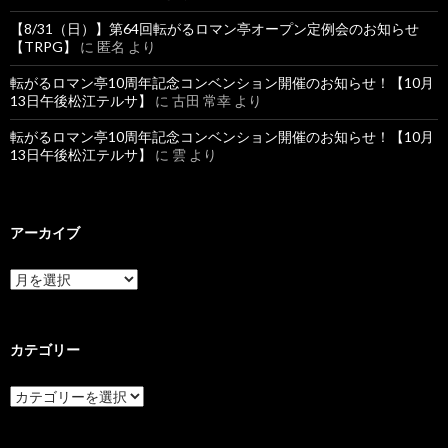
【8/31（日）】第64回転がるロマン亭オープン定例会のお知らせ
【TRPG】
に
匿名
より
転がるロマン亭10周年記念コンベンション開催のお知らせ！【10月
13日午後松江テルサ】
に
古田 常幸
より
転がるロマン亭10周年記念コンベンション開催のお知らせ！【10月
13日午後松江テルサ】
に
雲
より
アーカイブ
ア
ー
カ
イ
ブ
カテゴリー
カ
テ
ゴ
リ