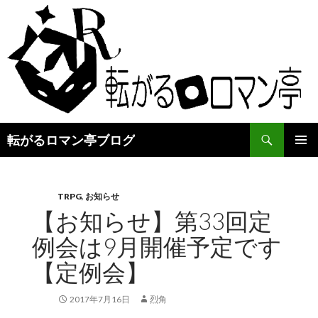
検
転がるロマン亭ブログ
索
コ
メインメ
ン
ニュー
テ
ン
TRPG
,
お知らせ
ツ
【お知らせ】第33回定
へ
例会は9月開催予定です
ス
キ
【定例会】
ッ
プ
2017年7月16日
烈角