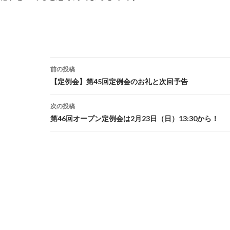
投
前の投稿
稿
【定例会】第45回定例会のお礼と次回予告
ナ
次の投稿
ビ
第46回オープン定例会は2月23日（日）13:30から！
ゲ
ー
シ
ョ
ン