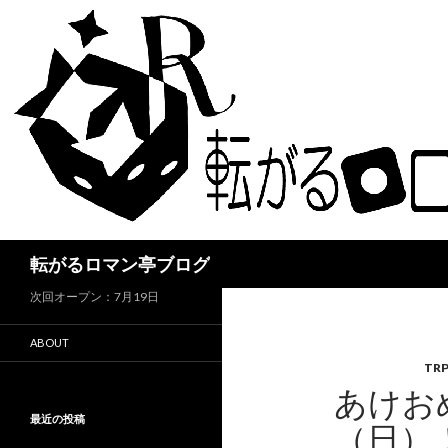
検
転がるロマン亭ブログ
索
次回オープン：7月19日
ABOUT
TR
あけお
最近の投稿
（日）