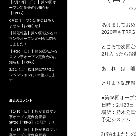
【7月19日（日）】第69回オ
ープン定例会のお知らせ
【TRPG】
6月にオープン定例会はあり
あけましておめ
ません【お知らせ】
2020年もT
【開催報告】第68回転がるロ
マン亭オープン定例会は閉会
しました！
ところで次回定
【4/26（日）】第68回転がる
2月入ったら報
ロマン亭オープン定例会のお
知らせ【TRPG】
あ れ は 嘘
3/21（土）松江怪談TRPGコ
ンベンションにGM協力しま
す
とりま下記速報
●第46回オー
最近のコメント
日時：2月23
【1/18（日）】転がるロマン
場所：乃木公民
亭オープン定例会 新春
予定システム：
SP’26【TRPG】
に
烈角
より
【1/18（日）】転がるロマン
詳報はまた別の
亭オープン定例会 新春