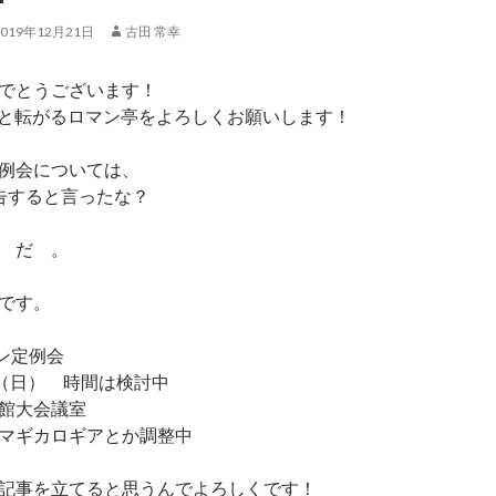
2019年12月21日
古田 常幸
でとうございます！
RPGと転がるロマン亭をよろしくお願いします！
例会については、
告すると言ったな？
 だ 。
です。
プン定例会
日（日） 時間は検討中
館大会議室
マギカロギアとか調整中
記事を立てると思うんでよろしくです！