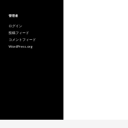
テ
ゴ
リ
管理者
ー
ログイン
投稿フィード
コメントフィード
WordPress.org