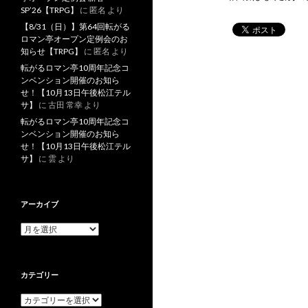
SP’26【TRPG】
に
匿名
より
【8/31（日）】第64回転がる
ロマン亭オープン定例会のお
知らせ【TRPG】
に
匿名
より
転がるロマン亭10周年記念コ
ンベンション開催のお知ら
せ！【10月13日午後松江テル
サ】
に
古田 常幸
より
転がるロマン亭10周年記念コ
ンベンション開催のお知ら
せ！【10月13日午後松江テル
サ】
に
雲
より
アーカイブ
ア
ー
カ
イ
カテゴリー
ブ
カ