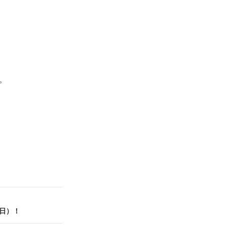
。
（日）！