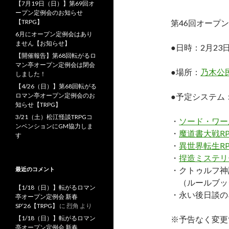
【7月19日（日）】第69回オ
ープン定例会のお知らせ
【TRPG】
第46回オープ
6月にオープン定例会はあり
ません【お知らせ】
●日時：2月23日
【開催報告】第68回転がるロ
マン亭オープン定例会は閉会
●場所：
乃木公
しました！
【4/26（日）】第68回転がる
ロマン亭オープン定例会のお
●予定システム
知らせ【TRPG】
3/21（土）松江怪談TRPGコ
・
ソード・ワール
ンベンションにGM協力しま
・
魔道書大戦R
す
・
異世界転生R
・
捏造ミステリー
・クトゥルフ神
最近のコメント
（ルールブッ
【1/18（日）】転がるロマン
・永い後日談のネ
亭オープン定例会 新春
SP’26【TRPG】
に
烈角
より
【1/18（日）】転がるロマン
※予告なく変更
亭オープン定例会 新春