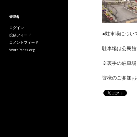
テ
ゴ
リ
管理者
ー
ログイン
●駐車場につい
投稿フィード
コメントフィード
駐車場は公民館
WordPress.org
※裏手の駐車場
皆様のご参加お