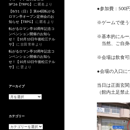
SP’26【TRPG】
に
匿名
より
●参加費：50
【8/31（日）】第64回転がる
ロマン亭オープン定例会のお
知らせ【TRPG】
に
匿名
より
※ゲームで使う
転がるロマン亭10周年記念コ
ンベンション開催のお知ら
※基本的にルー
せ！【10月13日午後松江テル
当然、ご自身
サ】
に
古田 常幸
より
転がるロマン亭10周年記念コ
ンベンション開催のお知ら
※会場は飲食可
せ！【10月13日午後松江テル
サ】
に
雲
より
●会場の入口に
当日は正面玄関
アーカイブ
（館内土足禁止
ア
ー
カ
イ
カテゴリー
ブ
カ