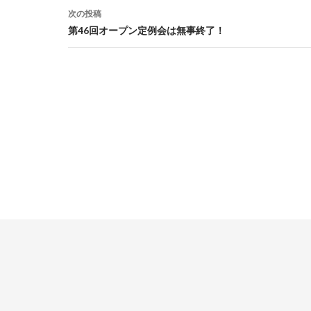
ナ
次の投稿
ビ
第46回オープン定例会は無事終了！
ゲ
ー
シ
ョ
ン