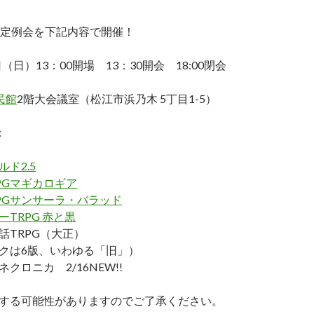
ン定例会を下記内容で開催！
（日）13：00開場 13：30開会 18:00閉会
民館
2階大会議室（松江市浜乃木 5丁目1-5）
：
ド2.5
PGマギカロギア
PGサンサーラ・バラッド
TRPG 赤と黒
話TRPG（大正）
クは6版、いわゆる「旧」）
クロニカ 2/16NEW!!
する可能性がありますのでご了承ください。