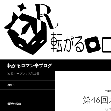
検
転がるロマン亭ブログ
索
次回オープン：7月19日
ABOUT
TR
第46回
最近の投稿