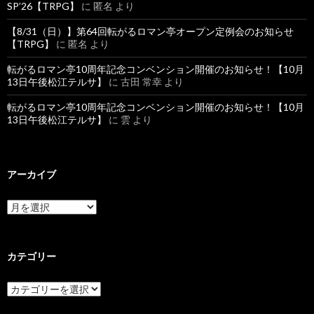
SP’26【TRPG】
に
匿名
より
【8/31（日）】第64回転がるロマン亭オープン定例会のお知らせ
【TRPG】
に
匿名
より
転がるロマン亭10周年記念コンベンション開催のお知らせ！【10月
13日午後松江テルサ】
に
古田 常幸
より
転がるロマン亭10周年記念コンベンション開催のお知らせ！【10月
13日午後松江テルサ】
に
雲
より
アーカイブ
ア
ー
カ
イ
ブ
カテゴリー
カ
テ
ゴ