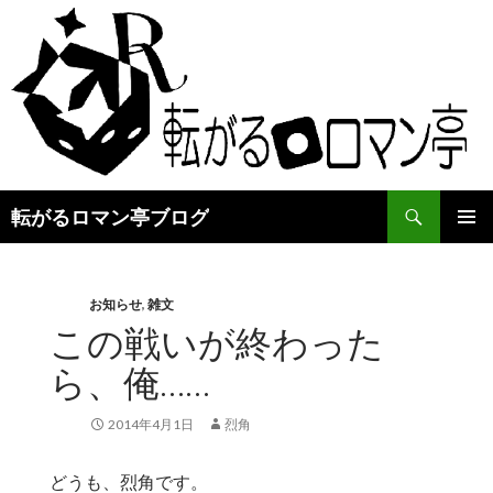
検
転がるロマン亭ブログ
索
コ
メインメ
ン
ニュー
テ
ン
お知らせ
,
雑文
ツ
この戦いが終わった
へ
ら、俺……
ス
キ
ッ
2014年4月1日
烈角
プ
どうも、烈角です。