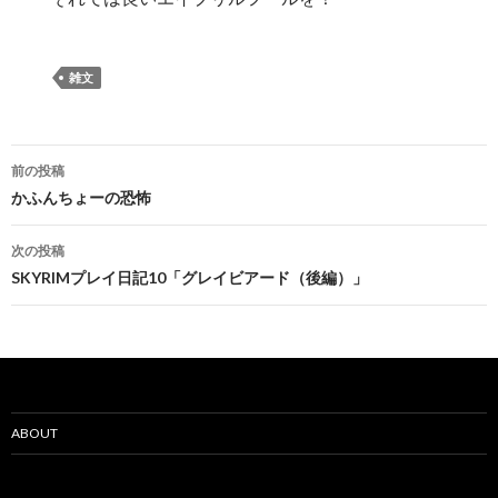
雑文
投
前の投稿
稿
かふんちょーの恐怖
ナ
次の投稿
ビ
SKYRIMプレイ日記10「グレイビアード（後編）」
ゲ
ー
シ
ョ
ABOUT
ン