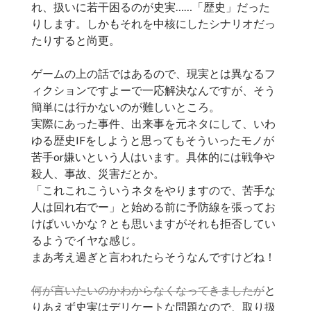
れ、扱いに若干困るのが史実……「歴史」だった
りします。しかもそれを中核にしたシナリオだっ
たりすると尚更。
ゲームの上の話ではあるので、現実とは異なるフ
ィクションですよーで一応解決なんですが、そう
簡単には行かないのが難しいところ。
実際にあった事件、出来事を元ネタにして、いわ
ゆる歴史IFをしようと思ってもそういったモノが
苦手or嫌いという人はいます。具体的には戦争や
殺人、事故、災害だとか。
「これこれこういうネタをやりますので、苦手な
人は回れ右でー」と始める前に予防線を張ってお
けばいいかな？とも思いますがそれも拒否してい
るようでイヤな感じ。
まあ考え過ぎと言われたらそうなんですけどね！
何が言いたいのかわからなくなってきましたが
と
りあえず史実はデリケートな問題なので、取り扱