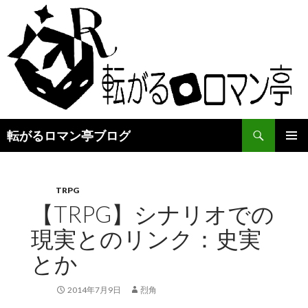
検
転がるロマン亭ブログ
索
コ
メインメ
ン
ニュー
テ
ン
TRPG
ツ
【TRPG】シナリオでの
へ
現実とのリンク：史実
ス
キ
とか
ッ
プ
2014年7月9日
烈角