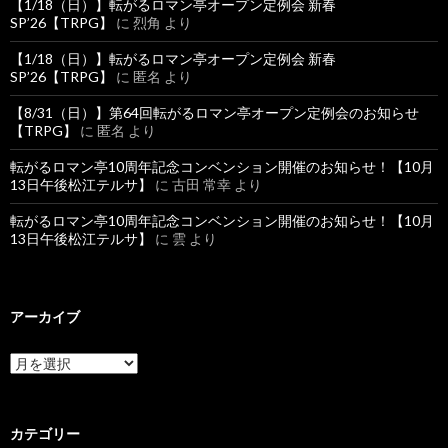
【1/18（日）】転がるロマン亭オープン定例会 新春
SP’26【TRPG】
に
烈角
より
【1/18（日）】転がるロマン亭オープン定例会 新春
SP’26【TRPG】
に
匿名
より
【8/31（日）】第64回転がるロマン亭オープン定例会のお知らせ
【TRPG】
に
匿名
より
転がるロマン亭10周年記念コンベンション開催のお知らせ！【10月
13日午後松江テルサ】
に
古田 常幸
より
転がるロマン亭10周年記念コンベンション開催のお知らせ！【10月
13日午後松江テルサ】
に
雲
より
アーカイブ
ア
ー
カ
イ
ブ
カテゴリー