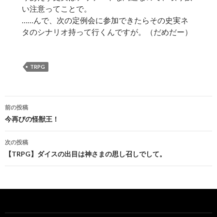
い注意ってことで。
……んで、次の定例会に参加できたらその史実ネ
タのシナリオ持って行くんですが。（だめだー）
TRPG
投
前の投稿
稿
今再びの怪獣王！
ナ
次の投稿
ビ
【TRPG】ダイスの出目は神さまの思し召しでして。
ゲ
ー
シ