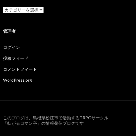
カ
テ
ゴ
リ
ー
管理者
ログイン
投稿フィード
コメントフィード
WordPress.org
このブログは、島根県松江市で活動するTRPGサークル
「転がるロマン亭」の情報発信ブログです