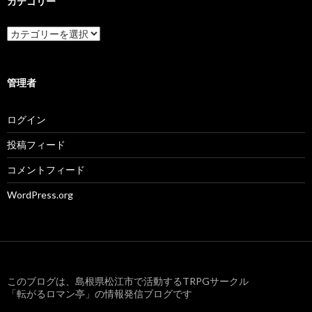
ブ
カテゴリー
カ
テ
ゴ
リ
ー
管理者
ログイン
投稿フィード
コメントフィード
WordPress.org
このブログは、島根県松江市で活動するTRPGサークル
「転がるロマン亭」の情報発信ブログです