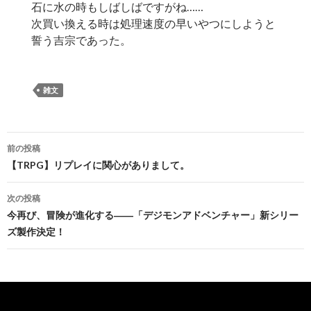
石に水の時もしばしばですがね……
次買い換える時は処理速度の早いやつにしようと
誓う吉宗であった。
雑文
投
前の投稿
稿
【TRPG】リプレイに関心がありまして。
ナ
次の投稿
ビ
今再び、冒険が進化する――「デジモンアドベンチャー」新シリー
ズ製作決定！
ゲ
ー
シ