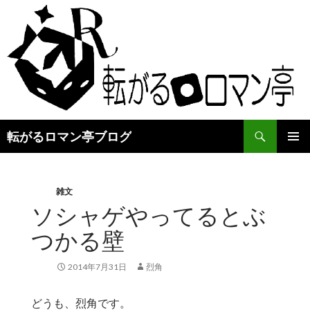
検
転がるロマン亭ブログ
索
コ
メインメ
ン
ニュー
テ
ン
雑文
ツ
ソシャゲやってるとぶ
へ
つかる壁
ス
キ
ッ
2014年7月31日
烈角
プ
どうも、烈角です。