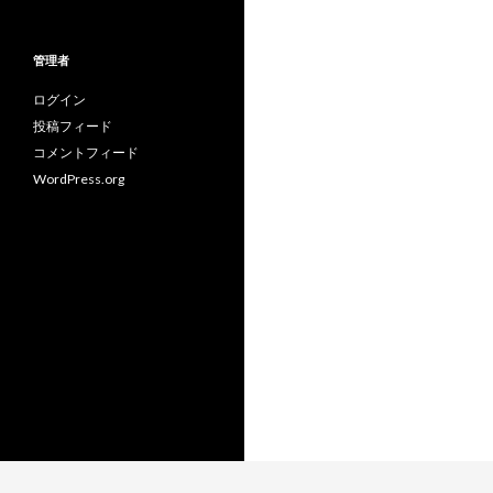
テ
ゴ
リ
管理者
ー
ログイン
投稿フィード
コメントフィード
WordPress.org