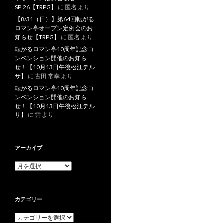
SP’26【TRPG】
に
匿名
より
【8/31（日）】第64回転がる
ロマン亭オープン定例会のお
知らせ【TRPG】
に
匿名
より
転がるロマン亭10周年記念コ
ンベンション開催のお知ら
せ！【10月13日午後松江テル
サ】
に
古田 常幸
より
転がるロマン亭10周年記念コ
ンベンション開催のお知ら
せ！【10月13日午後松江テル
サ】
に
雲
より
アーカイブ
ア
ー
カ
イ
カテゴリー
ブ
カ