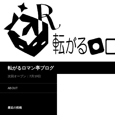
検
転がるロマン亭ブログ
索
次回オープン：7月19日
ABOUT
最近の投稿