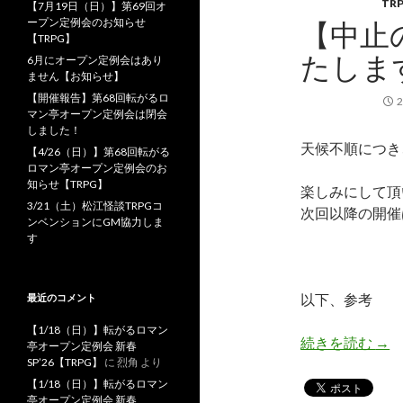
TR
【7月19日（日）】第69回オ
ープン定例会のお知らせ
【中止
【TRPG】
たしま
6月にオープン定例会はあり
ません【お知らせ】
【開催報告】第68回転がるロ
マン亭オープン定例会は閉会
しました！
天候不順につき
【4/26（日）】第68回転がる
ロマン亭オープン定例会のお
知らせ【TRPG】
楽しみにして頂
3/21（土）松江怪談TRPGコ
次回以降の開催
ンベンションにGM協力しま
す
以下、参考
最近のコメント
【1/18（日）】転がるロマン
【中
続きを読む
→
亭オープン定例会 新春
SP’26【TRPG】
に
烈角
より
【1/18（日）】転がるロマン
亭オープン定例会 新春