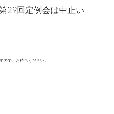
第29回定例会は中止い
すので、お待ちください。
ます【オープン定例会】