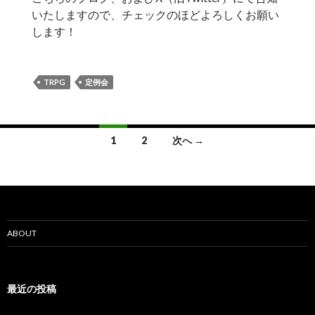
いたしますので、チェックのほどよろしくお願い
します！
TRPG
定例会
投
1
2
次へ →
稿
ナ
ビ
ゲ
ABOUT
ー
シ
最近の投稿
ョ