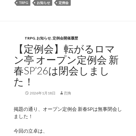
TRPG
お知らせ
定例会
TRPG
,
お知らせ
,
定例会開催履歴
【定例会】転がるロマ
ン亭 オープン定例会 新
春SP’26は閉会しまし
た！
2026年1月18日
烈角
掲題の通り、オープン定例会 新春SPは無事閉会し
ました！
今回の立卓は、