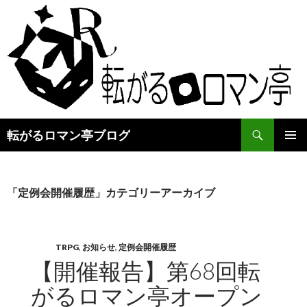
検
転がるロマン亭ブログ
索
コ
メインメ
ン
ニュー
テ
ン
「定例会開催履歴」カテゴリーアーカイブ
ツ
へ
ス
キ
TRPG
,
お知らせ
,
定例会開催履歴
ッ
【開催報告】第68回転
プ
がるロマン亭オープン