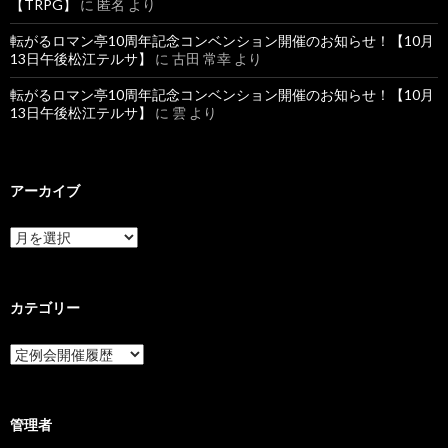
【TRPG】
に
匿名
より
転がるロマン亭10周年記念コンベンション開催のお知らせ！【10月
13日午後松江テルサ】
に
古田 常幸
より
転がるロマン亭10周年記念コンベンション開催のお知らせ！【10月
13日午後松江テルサ】
に
雲
より
アーカイブ
ア
ー
カ
イ
ブ
カテゴリー
カ
テ
ゴ
リ
ー
管理者