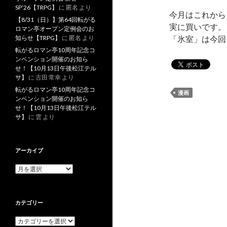
SP’26【TRPG】
に
匿名
より
今月はこれから
【8/31（日）】第64回転がる
実に買いです。
ロマン亭オープン定例会のお
知らせ【TRPG】
に
匿名
より
「氷室」は今回
転がるロマン亭10周年記念コ
ンベンション開催のお知ら
せ！【10月13日午後松江テル
サ】
に
古田 常幸
より
転がるロマン亭10周年記念コ
漫画
ンベンション開催のお知ら
せ！【10月13日午後松江テル
サ】
に
雲
より
アーカイブ
ア
ー
カ
イ
カテゴリー
ブ
カ