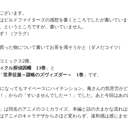
ございます。
はビルドファイターズの感想を書くところでしたが書いていま
、というところですが、書いていません。
ず！（フラグ）
買った物について書いてお茶を濁そうかと（ダメだコイツ）
コミックス2冊。
ィクル探偵因幡 13巻
」と
「
世界征服～謀略のズヴィズダー～ 1巻
」です。
巻になってもマイペースにハイテンション。庵さんの気苦労が
！」からの「すいませんでしたー！」でした。あと今回はあの
」は同名のアニメのコミカライズ。本編と話の大まかな流れは
はアニメのキャラデザからさほど変わらず、違和感は感じませ