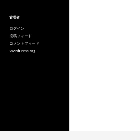
テ
ゴ
リ
管理者
ー
ログイン
投稿フィード
コメントフィード
WordPress.org