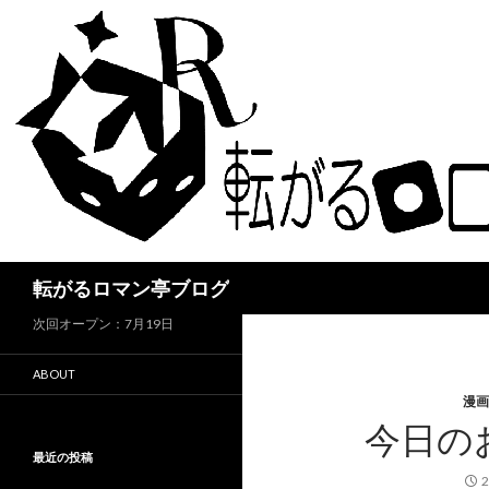
検
転がるロマン亭ブログ
索
次回オープン：7月19日
ABOUT
漫画
今日の
最近の投稿