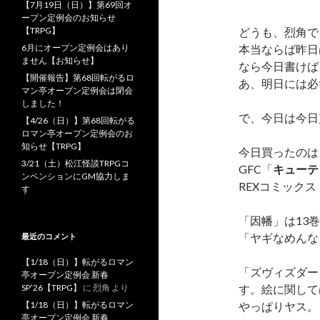
【7月19日（日）】第69回オ
ープン定例会のお知らせ
【TRPG】
どうも、烈角で
6月にオープン定例会はあり
本当ならば昨日
ません【お知らせ】
なら今日書けば
【開催報告】第68回転がるロ
あ、明日には必
マン亭オープン定例会は閉会
しました！
で、今日は今日
【4/26（日）】第68回転がる
ロマン亭オープン定例会のお
知らせ【TRPG】
今日買ったのは
3/21（土）松江怪談TRPGコ
GFC「
キューテ
ンベンションにGM協力しま
REXコミックス
す
「因幡」は13
「ヤギなめんな
最近のコメント
【1/18（日）】転がるロマン
「ズヴィズダー
亭オープン定例会 新春
SP’26【TRPG】
に
烈角
より
す。絵に関して
【1/18（日）】転がるロマン
やっぱりヤス。
亭オープン定例会 新春