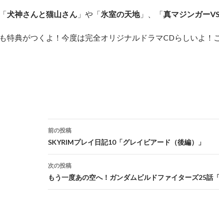
「
犬神さんと猫山さん
」や「
氷室の天地
」、「
真マジンガーV
も特典がつくよ！今度は完全オリジナルドラマCDらしいよ！
投
前の投稿
稿
SKYRIMプレイ日記10「グレイビアード（後編）」
ナ
次の投稿
ビ
もう一度あの空へ！ガンダムビルドファイターズ25話
ゲ
ー