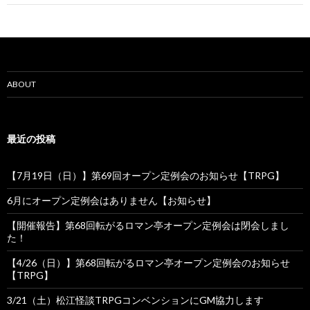
ゲ
ー
シ
ョ
ABOUT
ン
最近の投稿
【7月19日（日）】第69回オープン定例会のお知らせ【TRPG】
6月にオープン定例会はありません【お知らせ】
【開催報告】第68回転がるロマン亭オープン定例会は閉会しまし
た！
【4/26（日）】第68回転がるロマン亭オープン定例会のお知らせ
【TRPG】
3/21（土）松江怪談TRPGコンベンションにGM協力します