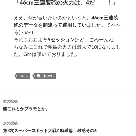
「46cm三連装砲の火力は、4だ――！」
ええ、何が言いたいのかというと、
46cm三連装
砲のデータを間違って運用していました
。てへぺ
ろ(・ω<)
それもおおよそ
5セッション
ほど。ごめーんね！
ちなみにこれで霧島の火力は最大で10になりまし
た。GMは嘆いておりました。
TRPG
艦これRPG
投
前の投稿
稿
艦これとかプラモとか。
ナ
次の投稿
ビ
第3次スーパーロボット大戦Z 時獄篇：雑感その6