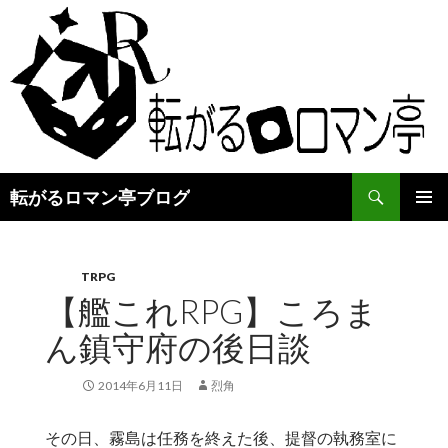
検
転がるロマン亭ブログ
索
コ
メインメ
ン
ニュー
テ
ン
TRPG
ツ
【艦これRPG】ころま
へ
ん鎮守府の後日談
ス
キ
ッ
2014年6月11日
烈角
プ
その日、霧島は任務を終えた後、提督の執務室に