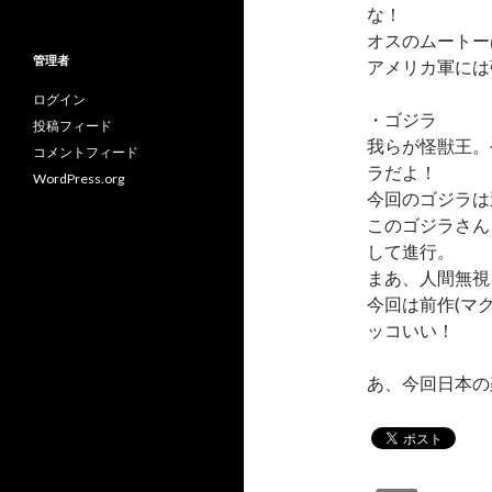
テ
な！
ゴ
オスのムートー
リ
管理者
ー
アメリカ軍には
ログイン
・ゴジラ
投稿フィード
我らが怪獣王。
コメントフィード
ラだよ！
WordPress.org
今回のゴジラは
このゴジラさん
して進行。
まあ、人間無視
今回は前作(マ
ッコいい！
あ、今回日本の