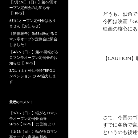
【7月19日（日）】第69回オ
ープン定例会のお知らせ
【TRPG】
どうも、烈角で
6月にオープン定例会はあり
今回は映画「GO
ません【お知らせ】
映画の核心にあ
【開催報告】第68回転がるロ
マン亭オープン定例会は閉会
しました！
【4/26（日）】第68回転がる
ロマン亭オープン定例会のお
【CAUTION
知らせ【TRPG】
3/21（土）松江怪談TRPGコ
ンベンションにGM協力しま
す
最近のコメント
【1/18（日）】転がるロマン
さて、今回のゴ
亭オープン定例会 新春
SP’26【TRPG】
に
烈角
より
すでに各所で言
【1/18（日）】転がるロマン
というのも後述
亭オープン定例会 新春