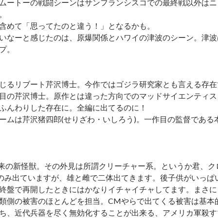
ムートーの戦闘シーンはサンフランシスコでの最終戦以外はニ
。
含めて「思ってたのと違う！」となるかも。
いなーと感じたのは、原爆関係とハワイの津波のシーン。津波
プ。
じるリブート芹沢博士。今作ではゴジラ研究家とも言える存在
目の芹沢博士。原作とは違った方向でのマッドサイエンティス
ふんわりした存在に。全編に出てるのに！
ームは芹沢猪四郎(せりざわ・いしろう)。一作目の監督であ
ARS以来の新怪獣。その外見は所謂クリーチャー系。というか君
のみ出ていますが、雄と雌で二体出てきます。後子供がいっぱ
終盤で再開したときにはかなりイチャイチャしてます。まさに
類側の被害のほとんどを担当。CMやらで出てくる被害は基本
ち、近代兵器を尽く無効化することが出来る、アメリカ軍殺す