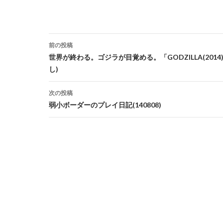
投
前の投稿
稿
世界が終わる。ゴジラが目覚める。「GODZILLA(201
し)
ナ
ビ
次の投稿
弱小ボーダーのプレイ日記(140808)
ゲ
ー
シ
ョ
ン