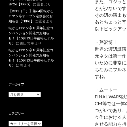
また、ゴジラと
SP’26【TRPG】
に
匿名
より
とが少ないです
【8/31（日）】第64回転がる
その辺の演出も
ロマン亭オープン定例会のお
知らせ【TRPG】
に
匿名
より
あとちょっと辛
転がるロマン亭10周年記念コ
以下ピックアッ
ンベンション開催のお知ら
せ！【10月13日午後松江テル
・芹沢博士
サ】
に
古田 常幸
より
世界の渡辺謙演
転がるロマン亭10周年記念コ
ンベンション開催のお知ら
元ネタは第一作
せ！【10月13日午後松江テル
いために非常に
サ】
に
雲
より
ちなみにフルネ
すね。
アーカイブ
・ムートー
ア
FINAL W
ー
CM等では一体
カ
イ
つがいであり、
カテゴリー
ブ
今作における人
カ
させる能力を持