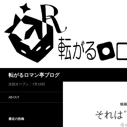
検
転がるロマン亭ブログ
索
次回オープン：7月19日
ABOUT
映画
それは”
最近の投稿