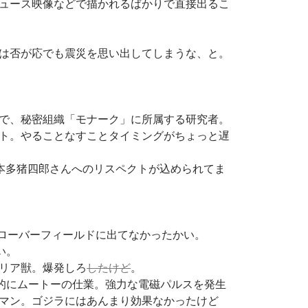
ュース映像などで描かれるばかりで直接出るこ
は否が応でも震災を思い出してしまうな、と。
で、秘密組織「モナーク」に所属する研究者。
ト。やることなすことタイミングがちょっと遅
る本多猪四郎さんへのリスペクトが込められてま
、クローバーフィールドに出てなかったかい。
い。
リア獣。爆発しろ
したけど
。
的にムートーの仕業。強力な電磁パルスを発生
マン。ゴジラにはあんまり効果なかったけど