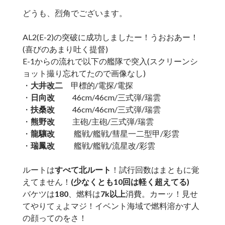
どうも、烈角でございます。
AL2(E-2)の突破に成功しましたー！うおおあー！
(喜びのあまり吐く提督)
E-1からの流れで以下の艦隊で突入(スクリーンシ
ョット撮り忘れてたので画像なし)
・
大井改二
甲標的/電探/電探
・
日向改
46cm/46cm/三式弾/瑞雲
・
扶桑改
46cm/46cm/三式弾/瑞雲
・
熊野改
主砲/主砲/三式弾/瑞雲
・
龍驤改
艦戦/艦戦/彗星一二型甲/彩雲
・
瑞鳳改
艦戦/艦戦/流星改/彩雲
ルートは
すべて北ルート
！試行回数はまともに覚
えてません！
(少なくとも10回は軽く超えてる)
バケツは
180
、燃料は
7k以上
消費。カーッ！見せ
てやりてぇよマジ！イベント海域で燃料溶かす人
の顔ってのをさ！