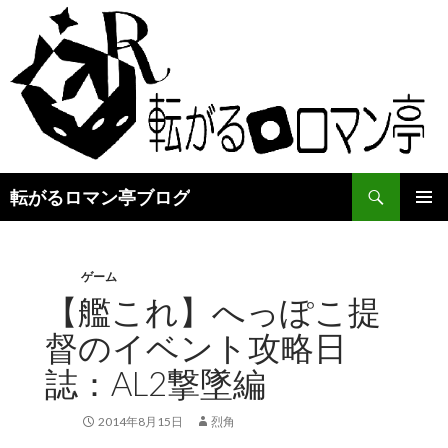
検
転がるロマン亭ブログ
索
コ
メインメ
ン
ニュー
テ
ン
ゲーム
ツ
【艦これ】へっぽこ提
へ
督のイベント攻略日
ス
キ
誌：AL2撃墜編
ッ
プ
2014年8月15日
烈角