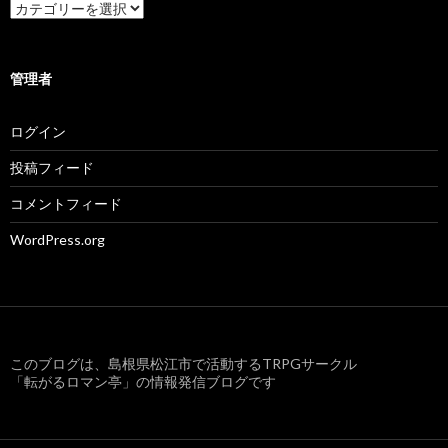
カ
テ
ゴ
リ
ー
管理者
ログイン
投稿フィード
コメントフィード
WordPress.org
このブログは、島根県松江市で活動するTRPGサークル
「転がるロマン亭」の情報発信ブログです