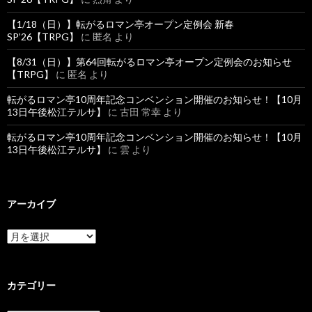
【1/18（日）】転がるロマン亭オープン定例会 新春
SP’26【TRPG】
に
匿名
より
【8/31（日）】第64回転がるロマン亭オープン定例会のお知らせ
【TRPG】
に
匿名
より
転がるロマン亭10周年記念コンベンション開催のお知らせ！【10月
13日午後松江テルサ】
に
古田 常幸
より
転がるロマン亭10周年記念コンベンション開催のお知らせ！【10月
13日午後松江テルサ】
に
雲
より
アーカイブ
ア
ー
カ
イ
ブ
カテゴリー