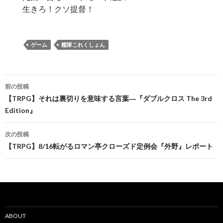
生きろ！クソ提督！
ゲーム
艦隊これくしょん
投
前の投稿
稿
【TRPG】それは裏切りを意味する言葉―『ダブルクロス The 3rd
Edition』
ナ
ビ
次の投稿
【TRPG】8/16転がるロマン亭クローズド定例会『外野』レポート
ゲ
ー
シ
ョ
ABOUT
ン