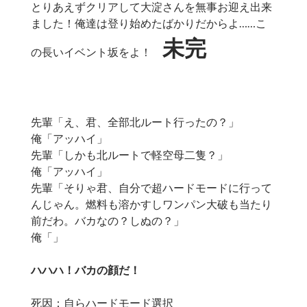
とりあえずクリアして大淀さんを無事お迎え出来
ました！俺達は登り始めたばかりだからよ……こ
未完
の長いイベント坂をよ！
先輩「え、君、全部北ルート行ったの？」
俺「アッハイ」
先輩「しかも北ルートで軽空母二隻？」
俺「アッハイ」
先輩「そりゃ君、自分で超ハードモードに行って
んじゃん。燃料も溶かすしワンパン大破も当たり
前だわ。バカなの？しぬの？」
俺「」
ハハハ！バカの顔だ！
死因：自らハードモード選択