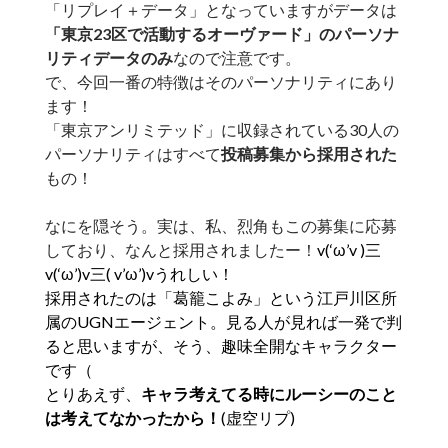
「リプレイ＋データ」となっていますがデータは
「東京23区で活動するオーヴァード」のパーソナ
リティデータのみ
なので注意です。
で、今回一番の特徴はそのパーソナリティにあり
ます！
「東京アンリミテッド」に収録されている30人の
パーソナリティはすべて
投稿募集から採用された
もの！
なにを隠そう。実は、私、烈角もこの募集に応募
しており、なんと採用されましたー！
v(‘ω’v )三
v(‘ω’)v三( v’ω’)vうれしい！
採用されたのは「葛籠こよみ」という江戸川区所
属のUGNエージェント。見る人が見れば一発で判
ると思いますが、そう、趣味全開なキャラクター
です（
とりあえず、
キャラ考えてる時にルーシーのこと
は考えてなかったから！
(虚空リプ)