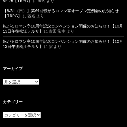
SP’26【TRPG】
に
匿名
より
【8/31（日）】第64回転がるロマン亭オープン定例会のお知らせ
【TRPG】
に
匿名
より
転がるロマン亭10周年記念コンベンション開催のお知らせ！【10月
13日午後松江テルサ】
に
古田 常幸
より
転がるロマン亭10周年記念コンベンション開催のお知らせ！【10月
13日午後松江テルサ】
に
雲
より
アーカイブ
ア
ー
カ
イ
ブ
カテゴリー
カ
テ
ゴ