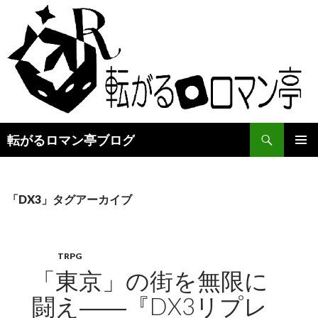
検
転がるロマン亭ブログ
索
コ
メインメ
ン
ニュー
テ
ン
「DX3」タグアーカイブ
ツ
へ
ス
キ
TRPG
ッ
「東京」の街を無限に
プ
闘え――『DX3リプレ